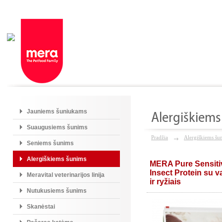
Jauniems šuniukams
Alergiškiem
Suaugusiems šunims
Pradžia
Alergiškiems šu
Seniems šunims
Alergiškiems šunims
MERA Pure Sensiti
Insect Protein su v
Meravital veterinarijos linija
ir ryžiais
Nutukusiems šunims
Skanėstai