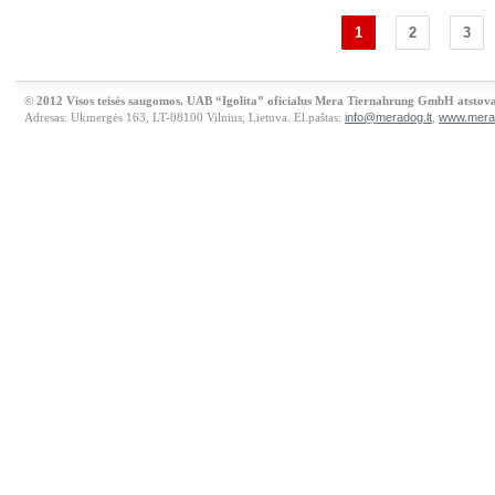
1
2
3
© 2012 Visos teisės saugomos. UAB “Igolita” oficialus Mera Tiernahrung GmbH atstova
Adresas: Ukmergės 163, LT-08100 Vilnius, Lietuva. El.paštas:
info@meradog.lt
,
www.merad