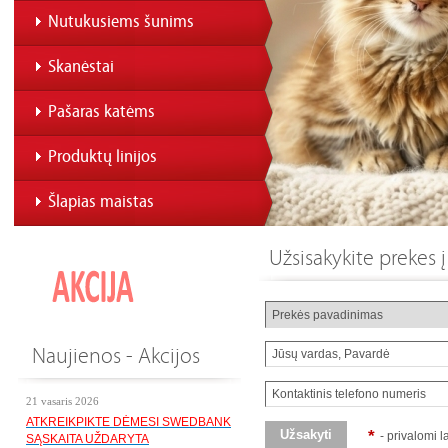
Nutukusiems šunims
Skanėstai
Pašaras katėms
Produktų linijos
Šlapias maistas
Užsisakykite prekes
Naujienos - Akcijos
21 vasaris 2026
ATKREIKPIKTE DĖMESI SWEDBANK
*
- privalomi l
SĄSKAITA UŽDARYTA