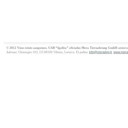
© 2012 Visos teisės saugomos. UAB “Igolita” oficialus Mera Tiernahrung GmbH atstova
Adresas: Ukmergės 163, LT-08100 Vilnius, Lietuva. El.paštas:
info@meradog.lt
,
www.merad