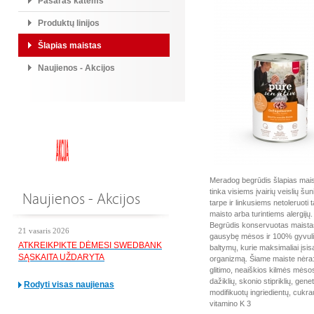
Pašaras katėms
Produktų linijos
Šlapias maistas
Naujienos - Akcijos
Meradog begrūdis šlapias mais
tinka visiems įvairių veislių š
Naujienos - Akcijos
tarpe ir linkusiems netoleruoti 
maisto arba turintiems alergijų.
Begrūdis konservuotas maistas
21 vasaris 2026
gausybę mėsos ir 100% gyvuli
ATKREIKPIKTE DĖMESI SWEDBANK
baltymų, kurie maksimaliai įsis
SĄSKAITA UŽDARYTA
organizmą. Šiame maiste nėra:
glitimo, neaiškios kilmės mėsos
dažiklių, skonio stipriklių, gene
Rodyti visas naujienas
modifikuotų ingriedientų, cukra
vitamino K 3