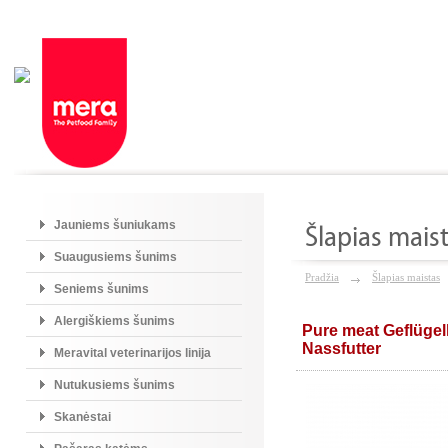
Jauniems šuniukams
Šlapias mais
Suaugusiems šunims
Pradžia
Šlapias maistas
Seniems šunims
Alergiškiems šunims
Pure meat Geflüge
Nassfutter
Meravital veterinarijos linija
Nutukusiems šunims
Skanėstai