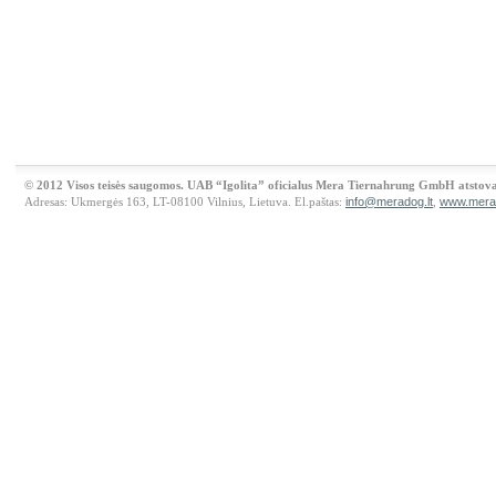
© 2012 Visos teisės saugomos. UAB “Igolita” oficialus Mera Tiernahrung GmbH atstova
Adresas: Ukmergės 163, LT-08100 Vilnius, Lietuva. El.paštas:
info@meradog.lt
,
www.merad