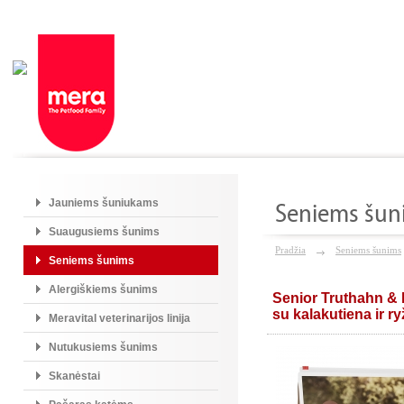
Jauniems šuniukams
Seniems šun
Suaugusiems šunims
Pradžia
Seniems šunims
Seniems šunims
Alergiškiems šunims
Senior Truthahn & 
su kalakutiena ir ry
Meravital veterinarijos linija
Nutukusiems šunims
Skanėstai