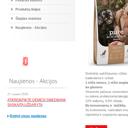
Pašaras katėms
Produktų linijos
Šlapias maistas
Naujienos - Akcijos
Išskirtinis aukščiausios rūšie
kalakutiena ir ryžiais
Naujienos - Akcijos
1 rūšis mėsos, 1 rūšis angli
be gliuteno
Visavertis pašaras senesniem
21 vasaris 2026
su ėdesio problemomis/alergij
ATKREIKPIKTE DĖMESI SWEDBANK
22% baltymų, 9,5% riebalų
SĄSKAITA UŽDARYTA
Be konservantų ir dažiklių.
Su krekenomis, natūraliam imu
stiprinimui ir organizmo apsaug
Rodyti visas naujienas