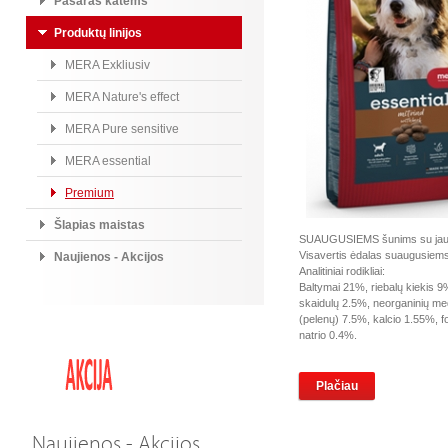
Pašaras katėms
Produktų linijos
MERA Exkliusiv
MERA Nature's effect
MERA Pure sensitive
MERA essential
Premium
Šlapias maistas
SUAUGUSIEMS šunims su jaut
Visavertis ėdalas suaugusiem
Naujienos - Akcijos
Analitiniai rodikliai:
Baltymai 21%, riebalų kiekis 9%
skaidulų 2.5%, neorganinių m
(pelenų) 7.5%, kalcio 1.55%, f
natrio 0.4%.
Plačiau
Naujienos - Akcijos