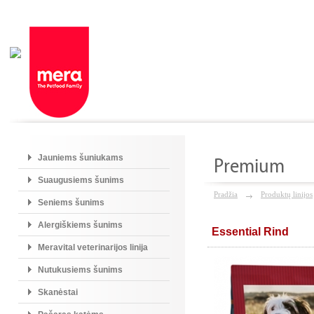
Jauniems šuniukams
Premium
Suaugusiems šunims
Pradžia
Produktų linijos
Seniems šunims
Alergiškiems šunims
Essential Rind
Meravital veterinarijos linija
Nutukusiems šunims
Skanėstai