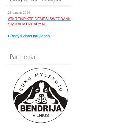
21 vasaris 2026
ATKREIKPIKTE DĖMESI SWEDBANK
SĄSKAITA UŽDARYTA
Rodyti visas naujienas
Partneriai