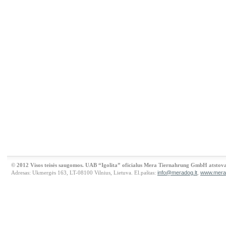
© 2012 Visos teisės saugomos. UAB “Igolita” oficialus Mera Tiernahrung GmbH atstova
Adresas: Ukmergės 163, LT-08100 Vilnius, Lietuva. El.paštas:
info@meradog.lt
,
www.merad