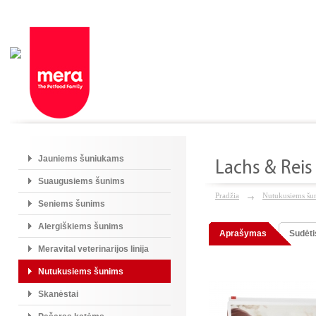
Jauniems šuniukams
Lachs & Reis (
Suaugusiems šunims
Pradžia
Nutukusiems šu
Seniems šunims
Alergiškiems šunims
Aprašymas
Sudėti
Meravital veterinarijos linija
Nutukusiems šunims
Skanėstai