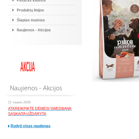
Pašaras katėms
Produktų linijos
Šlapias maistas
Naujienos - Akcijos
Naujienos - Akcijos
21 vasaris 2026
ATKREIKPIKTE DĖMESI SWEDBANK
SĄSKAITA UŽDARYTA
Rodyti visas naujienas