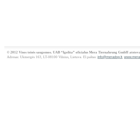
© 2012 Visos teisės saugomos. UAB “Igolita” oficialus Mera Tiernahrung GmbH atstova
Adresas: Ukmergės 163, LT-08100 Vilnius, Lietuva. El.paštas:
info@meradog.lt
,
www.merad